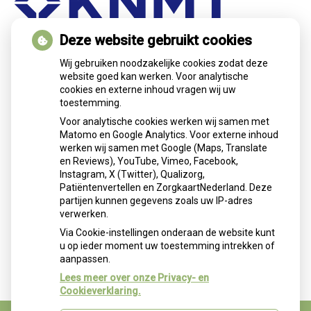
Deze website gebruikt cookies
Nieuws
Wij gebruiken noodzakelijke cookies zodat deze
website goed kan werken. Voor analytische
cookies en externe inhoud vragen wij uw
Let op: valse Infomedics-mails over
toestemming.
openstaande rekening
Voor analytische cookies werken wij samen met
Tanden bleken? Laat het veilig doen!
Matomo en Google Analytics. Voor externe inhoud
Gezond tandvlees: de basis voor een
werken wij samen met Google (Maps, Translate
gezonde mond
en Reviews), YouTube, Vimeo, Facebook,
Naar de tandarts in het buitenland? Wees op
Instagram, X (Twitter), Qualizorg,
Patiëntenvertellen en ZorgkaartNederland. Deze
je hoede!
partijen kunnen gegevens zoals uw IP-adres
(Mond)zorgkosten gemaakt in 2025? Check
verwerken.
of die aftrekbaar zijn
Via Cookie-instellingen onderaan de website kunt
u op ieder moment uw toestemming intrekken of
aanpassen.
Lees meer over onze Privacy- en
Cookieverklaring.