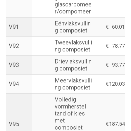
glascarbomee
r/compomeer
Eénvlaksvullin
V91
€
60.01
g composiet
Tweevlaksvulli
V92
€
78.77
ng composiet
Drievlaksvullin
V93
€
93.77
g composiet
Meervlaksvulli
V94
€
120.03
ng composiet
Volledig
vormherstel
tand of kies
met
V95
€
187.54
composiet