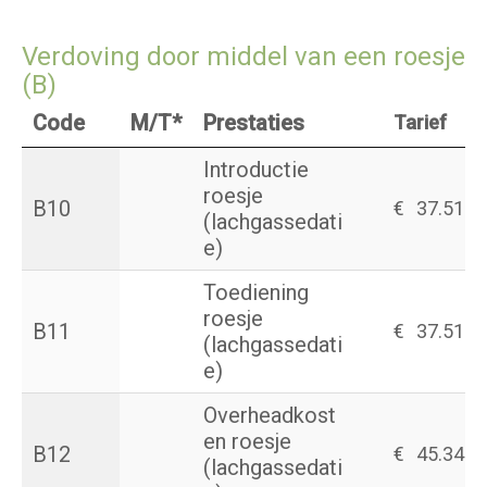
Verdoving door middel van een roesje
(B)
Code
M/T*
Prestaties
Tarief
Introductie
roesje
B10
€
37.51
(lachgassedati
e)
Toediening
roesje
B11
€
37.51
(lachgassedati
e)
Overheadkost
en roesje
B12
€
45.34
(lachgassedati