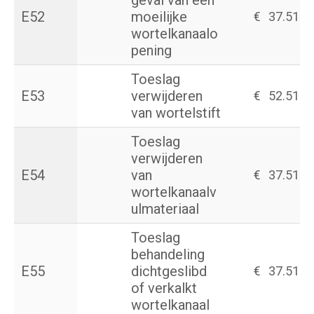
geval van een
E52
moeilijke
€
37.51
wortelkanaalo
pening
Toeslag
E53
verwijderen
€
52.51
van wortelstift
Toeslag
verwijderen
E54
van
€
37.51
wortelkanaalv
ulmateriaal
Toeslag
behandeling
E55
dichtgeslibd
€
37.51
of verkalkt
wortelkanaal