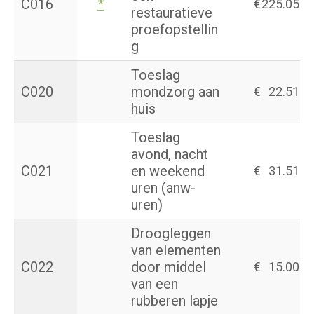
C016
*
€
225.05
restauratieve
proefopstellin
g
Toeslag
C020
mondzorg aan
€
22.51
huis
Toeslag
avond, nacht
C021
en weekend
€
31.51
uren (anw-
uren)
Droogleggen
van elementen
C022
door middel
€
15.00
van een
rubberen lapje