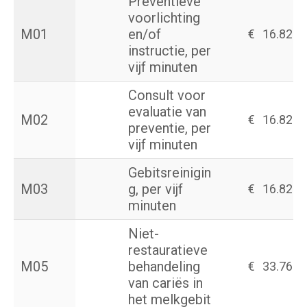
Preventieve
voorlichting
M01
en/of
€
16.82
instructie, per
vijf minuten
Consult voor
evaluatie van
M02
€
16.82
preventie, per
vijf minuten
Gebitsreinigin
M03
g, per vijf
€
16.82
minuten
Niet-
restauratieve
M05
behandeling
€
33.76
van cariës in
het melkgebit