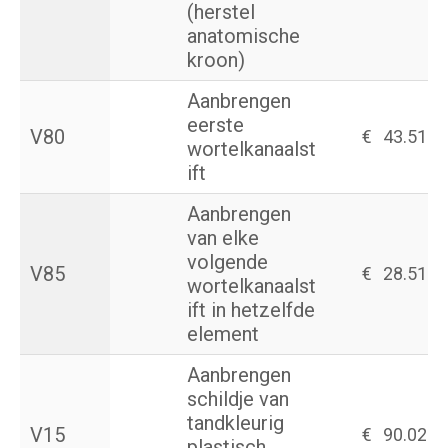
(herstel
anatomische
kroon)
Aanbrengen
eerste
V80
€
43.51
wortelkanaalst
ift
Aanbrengen
van elke
volgende
V85
€
28.51
wortelkanaalst
ift in hetzelfde
element
Aanbrengen
schildje van
tandkleurig
V15
€
90.02
plastisch