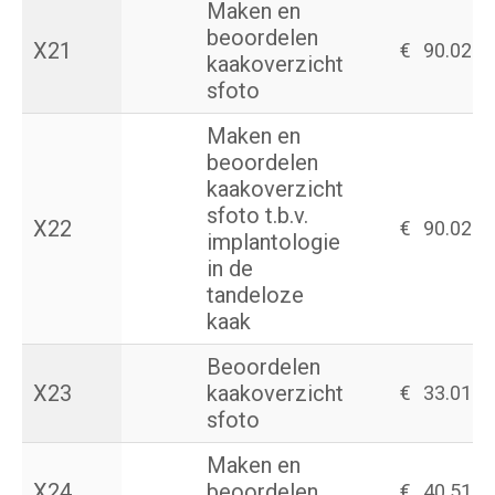
Maken en
beoordelen
X21
€
90.02
kaakoverzicht
sfoto
Maken en
beoordelen
kaakoverzicht
sfoto t.b.v.
X22
€
90.02
implantologie
in de
tandeloze
kaak
Beoordelen
X23
kaakoverzicht
€
33.01
sfoto
Maken en
X24
beoordelen
€
40.51