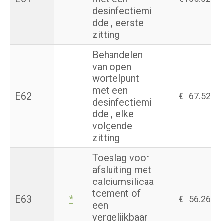
desinfectiemi
ddel, eerste
zitting
Behandelen
van open
wortelpunt
met een
E62
€
67.52
desinfectiemi
ddel, elke
volgende
zitting
Toeslag voor
afsluiting met
calciumsilicaa
tcement of
E63
*
€
56.26
een
vergelijkbaar