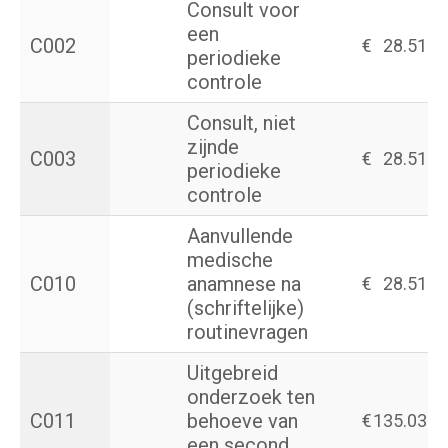
Consult voor
een
C002
€
28.51
periodieke
controle
Consult, niet
zijnde
C003
€
28.51
periodieke
controle
Aanvullende
medische
C010
anamnese na
€
28.51
(schriftelijke)
routinevragen
Uitgebreid
onderzoek ten
C011
behoeve van
€
135.03
een second