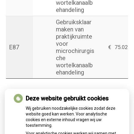
wortelkanaalb
ehandeling
Gebruiksklaar
maken van
praktijkruimte
voor
E87
€
75.02
microchirurgis
che
wortelkanaalb
ehandeling
Kronen en bruggen (R)
Deze website gebruikt cookies
Code
M/T*
Prestaties
Tarief
Wij gebruiken noodzakelijke cookies zodat deze
website goed kan werken. Voor analytische
cookies en externe inhoud vragen wij uw
Eénvlaks
toestemming.
R08
*
composiet
€
90.02
Voor analytische cookies werken wij samen met