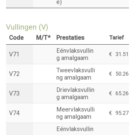
e)
Vullingen (V)
Code
M/T*
Prestaties
Tarief
Eénvlaksvullin
V71
€
31.51
g amalgaam
Tweevlaksvulli
V72
€
50.26
ng amalgaam
Drievlaksvullin
V73
€
65.26
g amalgaam
Meervlaksvulli
V74
€
95.27
ng amalgaam
Eénvlaksvullin