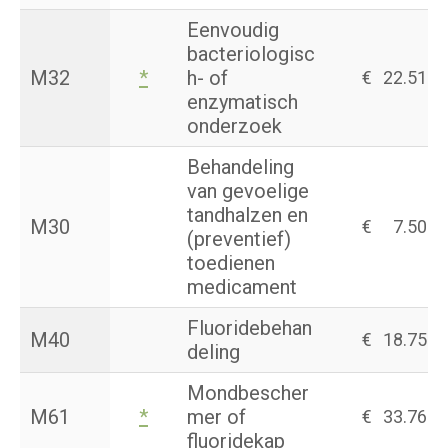
Eenvoudig
bacteriologisc
M32
*
h- of
€
22.51
enzymatisch
onderzoek
Behandeling
van gevoelige
tandhalzen en
M30
€
7.50
(preventief)
toedienen
medicament
Fluoridebehan
M40
€
18.75
deling
Mondbescher
M61
*
mer of
€
33.76
fluoridekap