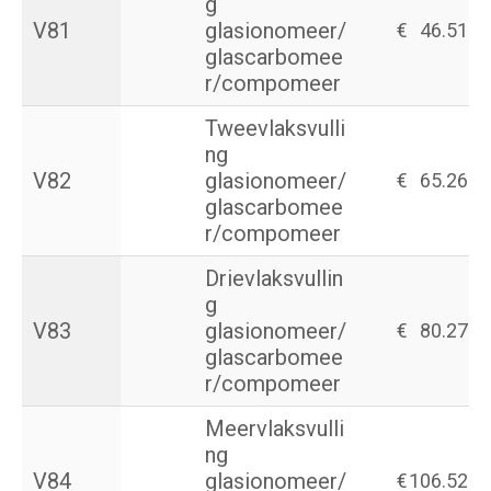
g
V81
glasionomeer/
€
46.51
glascarbomee
r/compomeer
Tweevlaksvulli
ng
V82
glasionomeer/
€
65.26
glascarbomee
r/compomeer
Drievlaksvullin
g
V83
glasionomeer/
€
80.27
glascarbomee
r/compomeer
Meervlaksvulli
ng
V84
glasionomeer/
€
106.52