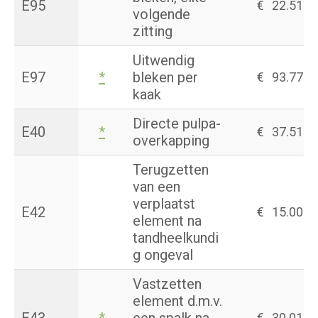
E95
€
22.51
volgende
zitting
Uitwendig
E97
*
bleken per
€
93.77
kaak
Directe pulpa-
E40
*
€
37.51
overkapping
Terugzetten
van een
verplaatst
E42
€
15.00
element na
tandheelkundi
g ongeval
Vastzetten
element d.m.v.
€
30.01