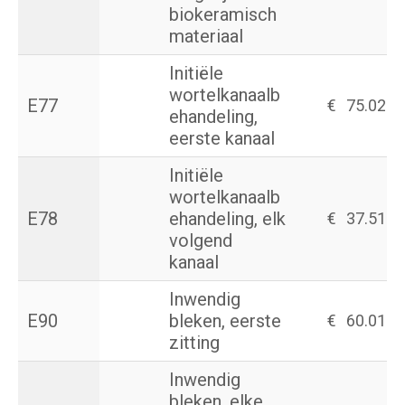
biokeramisch
materiaal
Initiële
wortelkanaalb
E77
€
75.02
ehandeling,
eerste kanaal
Initiële
wortelkanaalb
E78
ehandeling, elk
€
37.51
volgend
kanaal
Inwendig
E90
bleken, eerste
€
60.01
zitting
Inwendig
bleken, elke