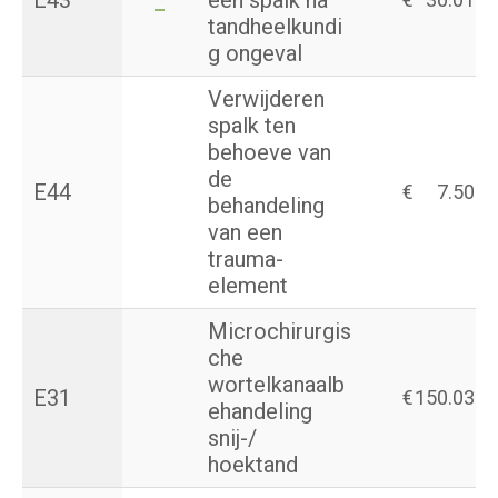
E43
*
een spalk na
tandheelkundi
g ongeval
Verwijderen
spalk ten
behoeve van
de
E44
€
7.50
behandeling
van een
trauma-
element
Microchirurgis
che
wortelkanaalb
E31
€
150.03
ehandeling
snij-/
hoektand