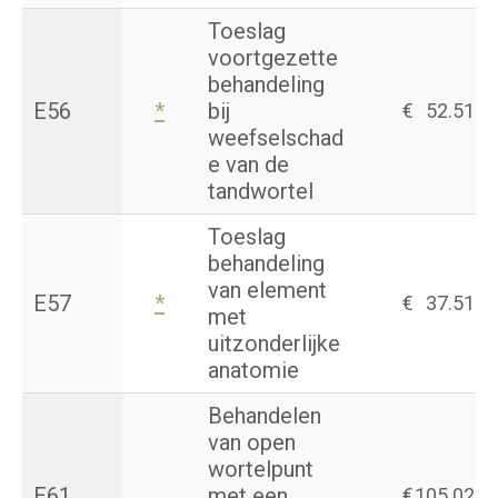
Toeslag
voortgezette
behandeling
E56
*
bij
€
52.51
weefselschad
e van de
tandwortel
Toeslag
behandeling
van element
E57
*
€
37.51
met
uitzonderlijke
anatomie
Behandelen
van open
wortelpunt
E61
met een
€
105.02