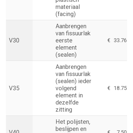
materiaal
(facing)
Aanbrengen
van fissuurlak
V30
eerste
€
33.76
element
(sealen)
Aanbrengen
van fissuurlak
(sealen) ieder
V35
volgend
€
18.75
element in
dezelfde
zitting
Het polijsten,
beslijpen en
V40
€
7.50