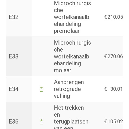
Microchirurgis
che
E32
wortelkanaalb
€
210.05
ehandeling
premolaar
Microchirurgis
che
E33
wortelkanaalb
€
270.06
ehandeling
molaar
Aanbrengen
E34
*
retrograde
€
30.01
vulling
Het trekken
en
E36
*
terugplaatsen
€
105.02
van een