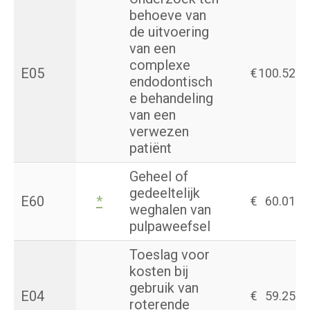
behoeve van
de uitvoering
van een
complexe
E05
€
100.52
endodontisch
e behandeling
van een
verwezen
patiënt
Geheel of
gedeeltelijk
E60
*
€
60.01
weghalen van
pulpaweefsel
Toeslag voor
kosten bij
gebruik van
E04
€
59.25
roterende