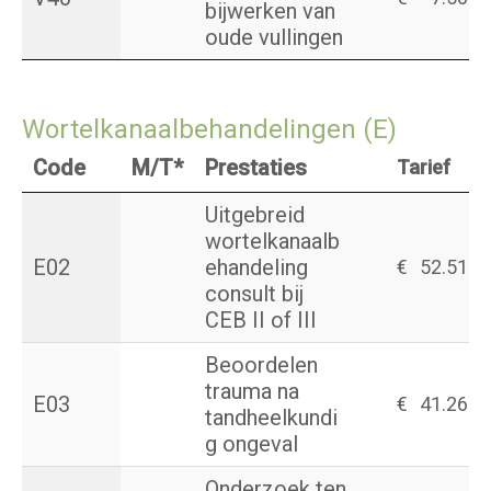
bijwerken van
oude vullingen
Wortelkanaalbehandelingen (E)
Code
M/T*
Prestaties
Tarief
Uitgebreid
wortelkanaalb
E02
ehandeling
€
52.51
consult bij
CEB II of III
Beoordelen
trauma na
E03
€
41.26
tandheelkundi
g ongeval
Onderzoek ten