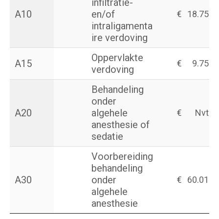
infiltratie-
A10
en/of
€
18.75
intraligamenta
ire verdoving
Oppervlakte
A15
€
9.75
verdoving
Behandeling
onder
A20
algehele
€
Nvt
anesthesie of
sedatie
Voorbereiding
behandeling
A30
onder
€
60.01
algehele
anesthesie