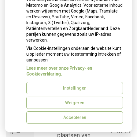
inlay
Matomo en Google Analytics. Voor externe inhoud
werken wij samen met Google (Maps, Translate
Tweevlaks
en Reviews), YouTube, Vimeo, Facebook,
R09
*
composiet
€
172.54
Instagram, X (Twitter), Qualizorg,
inlay
Patiëntenvertellen en ZorgkaartNederland. Deze
partijen kunnen gegevens zoals uw IP-adres
Drievlaks
verwerken.
R10
*
composiet
€
225.05
Via Cookie-instellingen onderaan de website kunt
u op ieder moment uw toestemming intrekken of
inlay
aanpassen.
R11
*
Eénvlaksinlay
€
135.03
Lees meer over onze Privacy- en
Cookieverklaring.
Tweevlaksinla
R12
*
€
210.05
y
Instellingen
R13
*
Drievlaksinlay
€
300.07
Weigeren
Toeslag voor
Accepteren
extra retentie
bij het
R14
€
37.51
plaatsen van