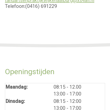
tandartsenpraktijkwijkenaalburg@xs4all.nl
Telefoon:
(0416) 691229
Openingstijden
tot
Maandag:
08:15
- 12.00
tot
13:00
- 17:00
tot
Dinsdag:
08:15
- 12:00
tot
13:00
- 17:00