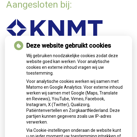
Aangesloten bij:
Deze website gebruikt cookies
Nieuws
Wij gebruiken noodzakelijke cookies zodat deze
website goed kan werken. Voor analytische
cookies en externe inhoud vragen wij uw
Let op: valse Infomedics-mails over
toestemming.
openstaande rekening
Voor analytische cookies werken wij samen met
Tanden bleken? Laat het veilig doen!
Matomo en Google Analytics. Voor externe inhoud
Gezond tandvlees: de basis voor een
werken wij samen met Google (Maps, Translate
gezonde mond
en Reviews), YouTube, Vimeo, Facebook,
Naar de tandarts in het buitenland? Wees op
Instagram, X (Twitter), Qualizorg,
Patiëntenvertellen en ZorgkaartNederland. Deze
je hoede!
partijen kunnen gegevens zoals uw IP-adres
(Mond)zorgkosten gemaakt in 2025? Check
verwerken.
of die aftrekbaar zijn
Via Cookie-instellingen onderaan de website kunt
u op ieder moment uw toestemming intrekken of