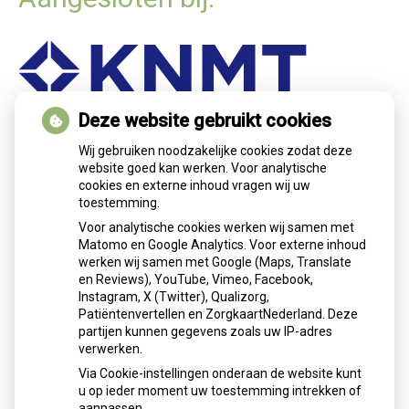
Deze website gebruikt cookies
Nieuws
Wij gebruiken noodzakelijke cookies zodat deze
website goed kan werken. Voor analytische
cookies en externe inhoud vragen wij uw
Let op: valse Infomedics-mails over
toestemming.
openstaande rekening
Voor analytische cookies werken wij samen met
Tanden bleken? Laat het veilig doen!
Matomo en Google Analytics. Voor externe inhoud
Gezond tandvlees: de basis voor een
werken wij samen met Google (Maps, Translate
gezonde mond
en Reviews), YouTube, Vimeo, Facebook,
Naar de tandarts in het buitenland? Wees op
Instagram, X (Twitter), Qualizorg,
Patiëntenvertellen en ZorgkaartNederland. Deze
je hoede!
partijen kunnen gegevens zoals uw IP-adres
(Mond)zorgkosten gemaakt in 2025? Check
verwerken.
of die aftrekbaar zijn
Via Cookie-instellingen onderaan de website kunt
u op ieder moment uw toestemming intrekken of
aanpassen.