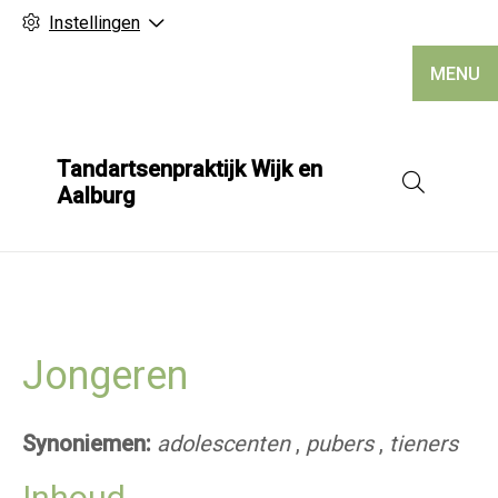
Instellingen
MENU
Tandartsenpraktijk Wijk en
Hoofd
Aalburg
Jongeren
Synoniemen:
adolescenten
,
pubers
,
tieners
Inhoud